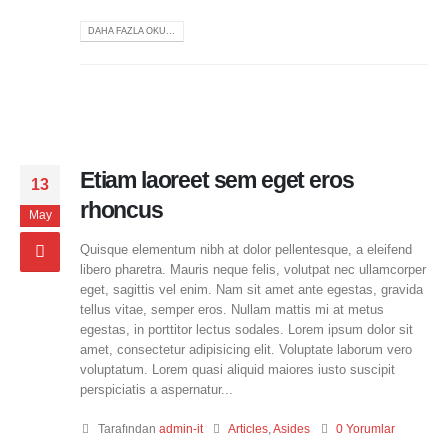
DAHA FAZLA OKU...
Etiam laoreet sem eget eros
13
rhoncus
May
Quisque elementum nibh at dolor pellentesque, a eleifend
libero pharetra. Mauris neque felis, volutpat nec ullamcorper
eget, sagittis vel enim. Nam sit amet ante egestas, gravida
tellus vitae, semper eros. Nullam mattis mi at metus
egestas, in porttitor lectus sodales. Lorem ipsum dolor sit
amet, consectetur adipisicing elit. Voluptate laborum vero
voluptatum. Lorem quasi aliquid maiores iusto suscipit
perspiciatis a aspernatur...
Tarafından
admin-it
Articles
,
Asides
0 Yorumlar