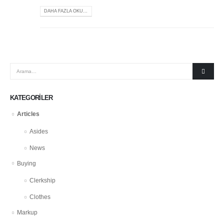
DAHA FAZLA OKU...
KATEGORILER
Articles
Asides
News
Buying
Clerkship
Clothes
Markup