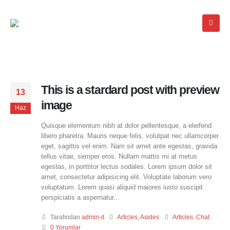
This is a stardard post with preview
13
image
Haz
Quisque elementum nibh at dolor pellentesque, a eleifend
libero pharetra. Mauris neque felis, volutpat nec ullamcorper
eget, sagittis vel enim. Nam sit amet ante egestas, gravida
tellus vitae, semper eros. Nullam mattis mi at metus
egestas, in porttitor lectus sodales. Lorem ipsum dolor sit
amet, consectetur adipisicing elit. Voluptate laborum vero
voluptatum. Lorem quasi aliquid maiores iusto suscipit
perspiciatis a aspernatur...
Tarafından
admin-it
Articles
,
Asides
Articles
,
Chat
0 Yorumlar