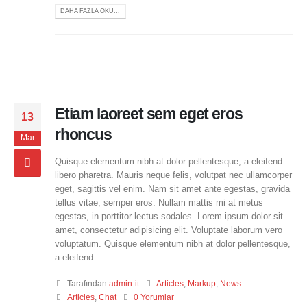
DAHA FAZLA OKU...
Etiam laoreet sem eget eros
13
rhoncus
Mar
Quisque elementum nibh at dolor pellentesque, a eleifend
libero pharetra. Mauris neque felis, volutpat nec ullamcorper
eget, sagittis vel enim. Nam sit amet ante egestas, gravida
tellus vitae, semper eros. Nullam mattis mi at metus
egestas, in porttitor lectus sodales. Lorem ipsum dolor sit
amet, consectetur adipisicing elit. Voluptate laborum vero
voluptatum. Quisque elementum nibh at dolor pellentesque,
a eleifend...
Tarafından
admin-it
Articles
,
Markup
,
News
Articles
,
Chat
0 Yorumlar