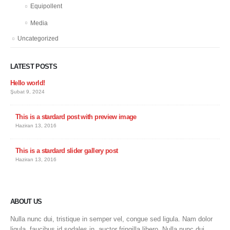
Equipollent
Media
Uncategorized
LATEST POSTS
Hello world!
Şubat 9, 2024
This is a stardard post with preview image
Haziran 13, 2016
This is a stardard slider gallery post
Haziran 13, 2016
ABOUT US
Nulla nunc dui, tristique in semper vel, congue sed ligula. Nam dolor
ligula, faucibus id sodales in, auctor fringilla libero. Nulla nunc dui,