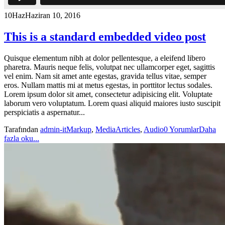
10
Haz
Haziran 10, 2016
This is a standard embedded video post
Quisque elementum nibh at dolor pellentesque, a eleifend libero
pharetra. Mauris neque felis, volutpat nec ullamcorper eget, sagittis
vel enim. Nam sit amet ante egestas, gravida tellus vitae, semper
eros. Nullam mattis mi at metus egestas, in porttitor lectus sodales.
Lorem ipsum dolor sit amet, consectetur adipisicing elit. Voluptate
laborum vero voluptatum. Lorem quasi aliquid maiores iusto suscipit
perspiciatis a aspernatur...
Tarafından
admin-it
Markup
,
Media
Articles
,
Audio
0 Yorumlar
Daha
fazla oku...