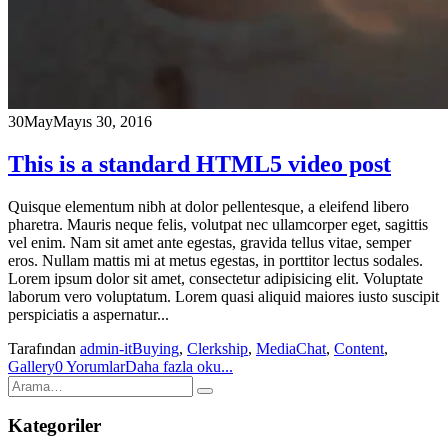
30
May
Mayıs 30, 2016
This is a standard HTML5 video post
Quisque elementum nibh at dolor pellentesque, a eleifend libero
pharetra. Mauris neque felis, volutpat nec ullamcorper eget, sagittis
vel enim. Nam sit amet ante egestas, gravida tellus vitae, semper
eros. Nullam mattis mi at metus egestas, in porttitor lectus sodales.
Lorem ipsum dolor sit amet, consectetur adipisicing elit. Voluptate
laborum vero voluptatum. Lorem quasi aliquid maiores iusto suscipit
perspiciatis a aspernatur...
Tarafından
admin-it
Buying
,
Clerkship
,
Media
Chat
,
Content
,
Gallery
0 Yorumlar
Daha fazla oku...
Kategoriler